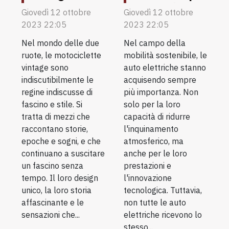
fascino senza
sottovalutate
Giovedì 12 ottobre
Giovedì 12 ottobre
2023 22:05
tempo
2023 22:05
del 2022
Nel mondo delle due
Nel campo della
ruote, le motociclette
mobilità sostenibile, le
vintage sono
auto elettriche stanno
indiscutibilmente le
acquisendo sempre
regine indiscusse di
più importanza. Non
fascino e stile. Si
solo per la loro
tratta di mezzi che
capacità di ridurre
raccontano storie,
l'inquinamento
epoche e sogni, e che
atmosferico, ma
continuano a suscitare
anche per le loro
un fascino senza
prestazioni e
tempo. Il loro design
l'innovazione
unico, la loro storia
tecnologica. Tuttavia,
affascinante e le
non tutte le auto
sensazioni che...
elettriche ricevono lo
stesso...