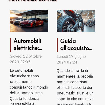
Automobili
Guida
elettriche:
all'acquisto
una
di pneumatici
Giovedì 12 ottobre
Lunedì 17 giugno
2023 22:05
tendenza
2024 02:24
per moto
inarrestabile
online:
Le automobili
Quando si tratta di
elettriche stanno
mantenere la propria
consigli e
rapidamente
moto in condizioni
strategie per
conquistando il mondo
ottimali, la scelta dei
fare la scelta
dell'automobilismo.
pneumatici giusti è un
giusta
Questa tendenza
aspetto che non deve
inarrestabile è
essere sottovalutato.